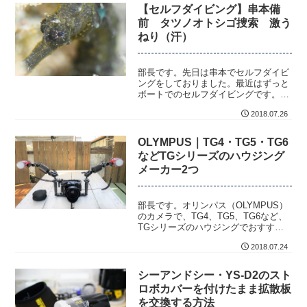
【セルフダイビング】串本備
前 タツノオトシゴ捜索 激う
ねり（汗）
部長です。先日は串本でセルフダイビ
ングをしておりました。最近はずっと
ボートでのセルフダイビングです。本
日はタツノオトシゴ捜索です。とは言
2018.07.26
っても、一本目...
OLYMPUS｜TG4・TG5・TG6
などTGシリーズのハウジング
メーカー2つ
部長です。オリンパス（OLYMPUS）
のカメラで、TG4、TG5、TG6など、
TGシリーズのハウジングでおすすめ
のメーカー2つです。これからTGシリ
2018.07.24
ー...
シーアンドシー・YS-D2のスト
ロボカバーを付けたまま拡散板
を交換する方法