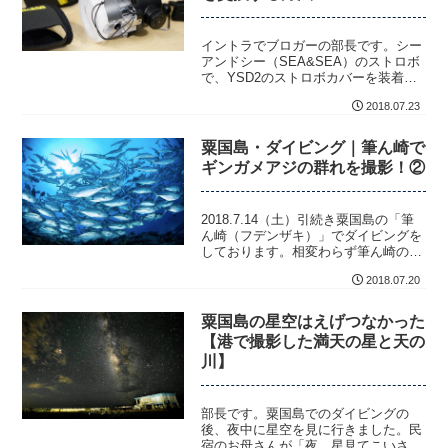
イントラでブロガーの部長です。シー
アンドシー（SEA&SEA）のストロボ
で、YSD2のストロボカバーを装着し
たまま拡散板を他の角度のものに交換
2018.07.23
できる方...
粟国島・ダイビング｜筆ん崎で
ギンガメアジの群れを撮影！②
2018.7.14（土）引続き粟国島の「筆
ん崎（フデンザキ）」でダイビングを
しております。相変わらず筆ん崎のか
なり強めの潮の流れを逆走して泳いで
2018.07.20
おりま...
粟国島の星空はえげつなかった
【港で撮影した満天の星と天の
川】
部長です。粟国島でのダイビングの
後、夜中に星空を見に行きました。民
宿のお母さんが「夜、星見てこいさ