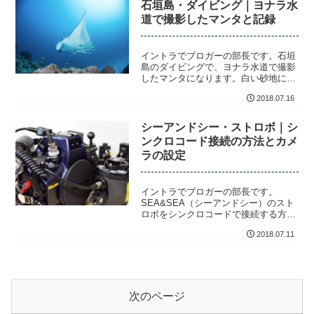
石垣島・ダイビング｜ヨナラ水
道で撮影したマンタと記録
イントラでブロガーの部長です。石垣
島のダイビングで、ヨナラ水道で撮影
したマンタになります。白い砂地にマ
ンタという芸術的すぎるロケーション
2018.07.16
でマンタを見る...
シーアンドシー・ストロボ｜シ
ンクロコード接続の方法とカメ
ラの設定
イントラでブロガーの部長です。
SEA&SEA（シーアンドシー）のスト
ロボをシンクロコードで接続する方法
とカメラ側のフラッシュの設定になり
2018.07.11
ます。本記事で...
次のページ