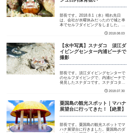
部長です。2018.8.1（水）晴れ先日
は、会社が水曜休みだったので城と串
本でセルフダイビングをしました。平
日だったこともあり、完全に貸切状態
2018.08.03
で快適そ...
【水中写真】スナダコ 須江ダ
イビングセンター内浦ビーチで
撮影
部長です。須江ダイビングセンターで
のセルフダイビングで、内浦ビーチで
発見したスナダコです。スナダコタコ
目マダコ科食べれるらしいです。内浦
2018.07.30
ビーチのセンタ...
粟国島の観光スポット｜マハナ
展望台に行ってきた！【絶景】
部長です。粟国島の観光スポットでマ
ハナ展望台に行きました。粟国島のダ