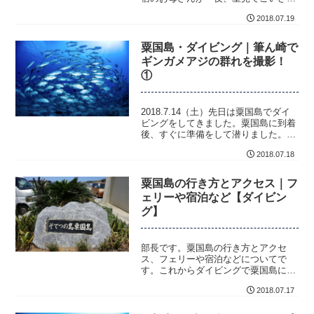
～ 粟国の星は最高さ～」と言ってい
2018.07.19
たので、ダイビング...
粟国島・ダイビング｜筆ん崎で
ギンガメアジの群れを撮影！
①
2018.7.14（土）先日は粟国島でダイ
ビングをしてきました。粟国島に到着
後、すぐに準備をして潜りました。潜
った本数は少なかったですが、小さい
2018.07.18
群れの...
粟国島の行き方とアクセス｜フ
ェリーや宿泊など【ダイビン
グ】
部長です。粟国島の行き方とアクセ
ス、フェリーや宿泊などについてで
す。これからダイビングで粟国島に行
こうと思っていたり、計画している人
2018.07.17
の中には、行き方や...