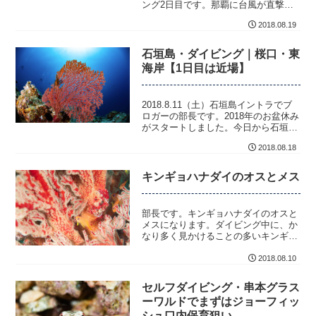
ング2日目です。那覇に台風が直撃し
ている影響で、引き続き海況が荒れて
2018.08.19
います...
石垣島・ダイビング｜桜口・東
海岸【1日目は近場】
2018.8.11（土）石垣島イントラでブ
ロガーの部長です。2018年のお盆休み
がスタートしました。今日から石垣島
でのダイビングの開始です。今年は
2018.08.18
10...
キンギョハナダイのオスとメス
部長です。キンギョハナダイのオスと
メスになります。ダイビング中に、か
なり多く見かけることの多いキンギョ
ハナダイですが、どれがオスでどれが
メスか知りたい...
2018.08.10
セルフダイビング・串本グラス
ーワルドでまずはジョーフィッ
シュ口内保育狙い