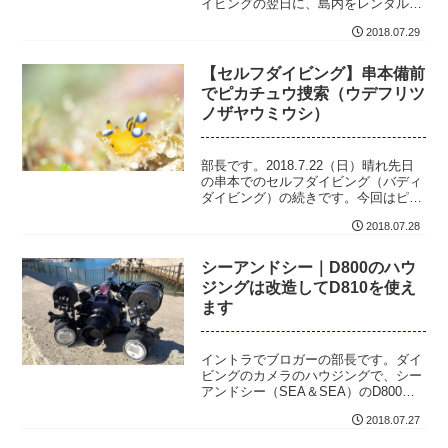
イビングの翌日に、島内をレンタル自
転車で観光しました。行ったのはマハ
2018.07.29
ナ展望台です。...
【セルフダイビング】串本備前
でピカチュウ捜索（ウデフリツ
ノザヤウミウシ）
部長です。2018.7.22（日）晴れ先日
の串本でのセルフダイビング（バディ
ダイビング）の続きです。今回はピカ
チュウウミウシ捜索になります。水温
2018.07.28
は底で...
シーアンドシー｜D800のハウ
ジングは改造してD810を使え
ます
イントラでブロガーの部長です。ダイ
ビングのカメラのハウジングで、シー
アンドシー（SEA＆SEA）のD800の
ハウジングは改造するとD810が使える
2018.07.27
よう...