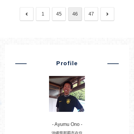
前
次
1
45
46
47
へ
へ
Profile
- Ayumu Ono -
沖縄県那覇市在住