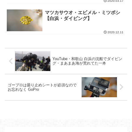
2020.03.17
マツカサウオ・エビメル・ミツボシ
【白浜・ダイビング】
2020.12.11
YouTube・和歌山 白浜の沈船でダイビン
グ・まあまあ海が荒れてた一本
ゴープロは曇り止めシートが必須なので
お忘れなく GoPro