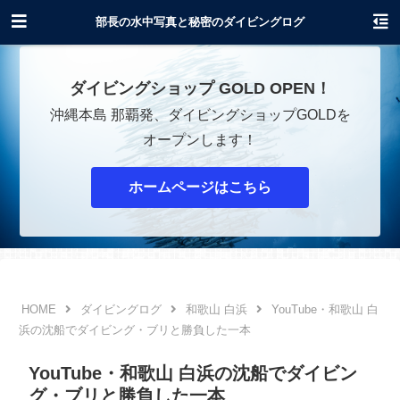
沖縄でダイビングショップOPENします！
部長の水中写真と秘密のダイビングログ
ダイビングショップ GOLD OPEN！
沖縄本島 那覇発、ダイビングショップGOLDを
オープンします！
ホームページはこちら
ダイビングログ
和歌山 白浜
YouTube・和歌山 白
浜の沈船でダイビング・ブリと勝負した一本
YouTube・和歌山 白浜の沈船でダイビン
グ・ブリと勝負した一本