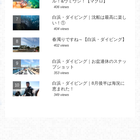
ル！&ウミウシ！【マクロ】
406 views
白浜・ダイビング｜沈船は最高に楽し
い！①
404 views
春濁りですね～【白浜・ダイビング】
402 views
白浜・ダイビング｜お盆連休のスナッ
プショット
353 views
白浜・ダイビング｜8月後半は海況に
恵まれた！
349 views