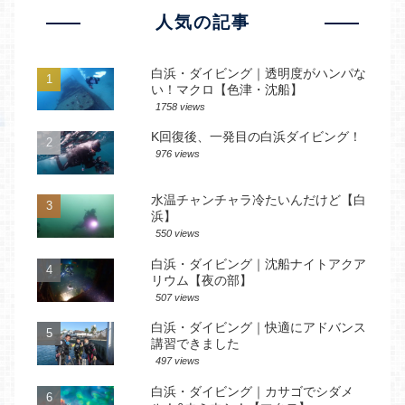
人気の記事
白浜・ダイビング｜透明度がハンパな
い！マクロ【色津・沈船】
1758 views
K回復後、一発目の白浜ダイビング！
976 views
水温チャンチャラ冷たいんだけど【白
浜】
550 views
白浜・ダイビング｜沈船ナイトアクア
リウム【夜の部】
507 views
白浜・ダイビング｜快適にアドバンス
講習できました
497 views
白浜・ダイビング｜カサゴでシダメ