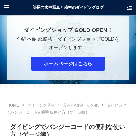
沖縄でダイビングショップOPENします！
部長の水中写真と秘密のダイビングログ
ダイビングショップ GOLD OPEN！
沖縄本島 那覇発、ダイビングショップGOLDを
オープンします！
ホームページはこちら
ダイビング器材
器材小物類・その他
ダイビング
でバンジーコードの便利な使い方（ゲージ編）
ダイビングでバンジーコードの便利な使い
方（ゲージ編）