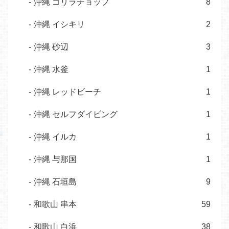
沖縄 ゴリラチョップ
8
沖縄 イシキリ
2
沖縄 砂辺
3
沖縄 水釜
1
沖縄 レッドビーチ
1
沖縄 セルフダイビング
1
沖縄 イルカ
1
沖縄 与那国
1
沖縄 石垣島
9
和歌山 串本
59
和歌山 白浜
38