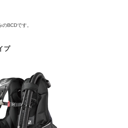
のBCDです。
イプ