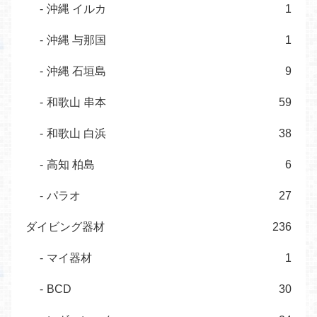
沖縄 イルカ
1
沖縄 与那国
1
沖縄 石垣島
9
和歌山 串本
59
和歌山 白浜
38
高知 柏島
6
パラオ
27
ダイビング器材
236
マイ器材
1
BCD
30