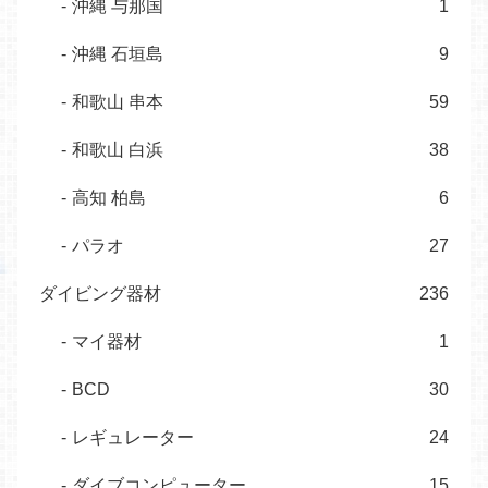
沖縄 与那国
1
沖縄 石垣島
9
和歌山 串本
59
和歌山 白浜
38
高知 柏島
6
パラオ
27
ダイビング器材
236
マイ器材
1
BCD
30
レギュレーター
24
ダイブコンピューター
15