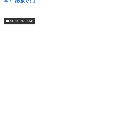
本！【鉄板です】
SONY RX100M5