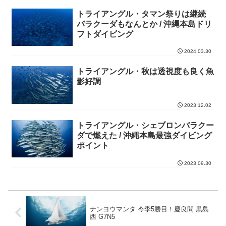
トライアングル・タマン祭りは継続
バラクーダもなんとか / 沖縄本島ドリ
フトダイビング
2024.03.30
トライアングル・秋は透視度も良く魚
影好調
2023.12.02
トライアングル・シェブロンバラクー
ダで燃えた / 沖縄本島最強ダイビング
ポイント
2023.09.30
ナンヨウマンタ 今季5勝目！慶良間 黒島
西 G7N5