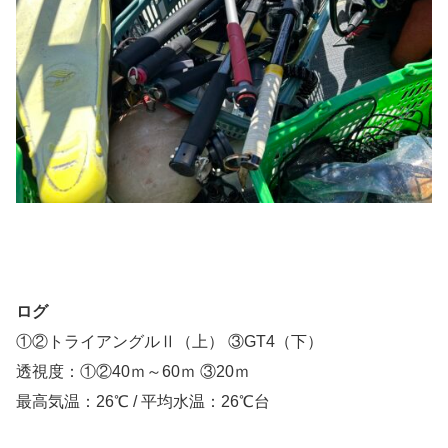
ログ
①②トライアングルⅡ（上） ③GT4（下）
透視度：①②40ｍ～60ｍ ③20ｍ
最高気温：26℃ / 平均水温：26℃台