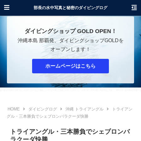
沖縄でダイビングショップOPENします！
部長の水中写真と秘密のダイビングログ
ダイビングショップ GOLD OPEN！
沖縄本島 那覇発、ダイビングショップGOLDを
オープンします！
ホームページはこちら
ダイビングログ
沖縄 トライアングル
トライアン
グル・三本勝負でシェブロンバラクーダ快勝
トライアングル・三本勝負でシェブロンバ
ラクーダ快勝