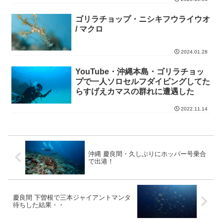
ゴリラチョップ・ニシキフウライウオ
/ マクロ
2024.01.28
YouTube・沖縄本島・ゴリラチョッ
プで一人ソロセルフダイビングしてた
らすげえカマスの群れに遭遇した
2022.11.14
沖縄 慶良間・久しぶりにホッパー号乗合
で出港！
慶良間 下曽根で三本ジャイアントマンタ
待ちした結果・・