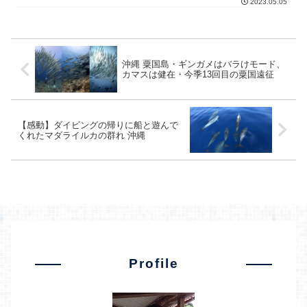
2023.05.05
沖縄 粟国島・ギンガメはバラけモード、
カマスは健在・今季13回目の粟国遠征
【感動】ダイビングの帰りに船と遊んで
くれたマダライルカの群れ 沖縄
Profile