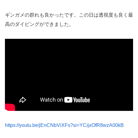
ギンガメの群れも良かったです。この日は透視度も良く最
高のダイビングができました。
https://youtu.be/jEnCNbViXFs?si=YCijxOfR8wzA00kB