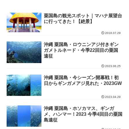
粟国島の観光スポット｜マハナ展望台
に行ってきた！【絶景】
2018.07.29
沖縄 粟国島・ロウニンアジ付きギン
ガメトルネード・今季22回目の粟国
遠征
2023.06.25
沖縄 粟国島・今シーズン開幕戦！初
日からギンガメアジ見れた・2023GW
2023.04.29
沖縄 粟国島・ホソカマス、ギンガ
メ、ハンマー！2023 今季4回目の粟国
島遠征