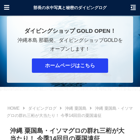
沖縄でダイビングショップOPENします！
部長の水中写真と秘密のダイビングログ
ダイビングショップ GOLD OPEN！
沖縄本島 那覇発、ダイビングショップGOLDを
オープンします！
ホームページはこちら
ダイビングログ
沖縄 粟国島
沖縄 粟国島・イソマ
グロの群れ三桁が大当たり！ 今季14回目の粟国遠征
沖縄 粟国島・イソマグロの群れ三桁が大
当たり！ 今季14回目の粟国遠征