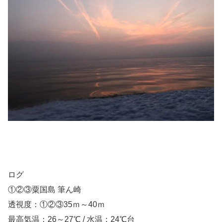
ログ
①②③粟国島 筆ん崎
透視度：①②③35ｍ～40ｍ
最高気温：26～27℃ / 水温：24℃台