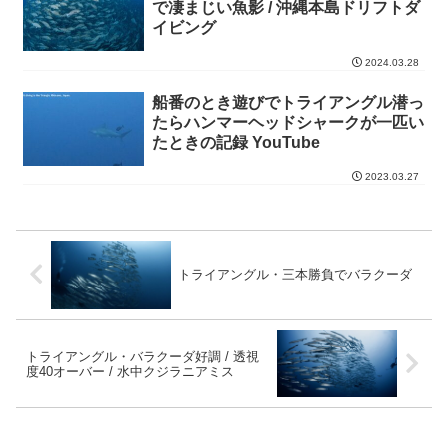
で凄まじい魚影 / 沖縄本島ドリフトダ
イビング
2024.03.28
船番のとき遊びでトライアングル潜っ
たらハンマーヘッドシャークが一匹い
たときの記録 YouTube
2023.03.27
トライアングル・三本勝負でバラクーダ
トライアングル・バラクーダ好調 / 透視
度40オーバー / 水中クジラニアミス