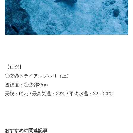
【ログ】
①②③トライアングルⅡ（上）
透視度：①②③35ｍ
天候：晴れ / 最高気温：22℃ / 平均水温：22～23℃
おすすめの関連記事