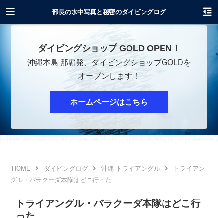
沖縄でダイビングショップOPENします！
部長の水中写真と秘密のダイビングログ
ダイビングショップ GOLD OPEN！
沖縄本島 那覇発、ダイビングショップGOLDを
オープンします！
ホームページはこちら
ダイビングログ
沖縄 トライアングル
トライアン
グル・バラクーダ本隊はどこ行った
トライアングル・バラクーダ本隊はどこ行
った