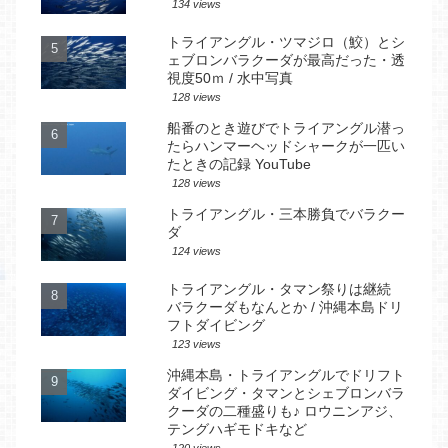
134 views
トライアングル・ツマジロ（鮫）とシ
ェブロンバラクーダが最高だった・透
視度50ｍ / 水中写真
128 views
船番のとき遊びでトライアングル潜っ
たらハンマーヘッドシャークが一匹い
たときの記録 YouTube
128 views
トライアングル・三本勝負でバラクー
ダ
124 views
トライアングル・タマン祭りは継続
バラクーダもなんとか / 沖縄本島ドリ
フトダイビング
123 views
沖縄本島・トライアングルでドリフト
ダイビング・タマンとシェブロンバラ
クーダの二種盛りも♪ ロウニンアジ、
テングハギモドキなど