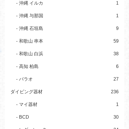
沖縄 イルカ
1
沖縄 与那国
1
沖縄 石垣島
9
和歌山 串本
59
和歌山 白浜
38
高知 柏島
6
パラオ
27
ダイビング器材
236
マイ器材
1
BCD
30